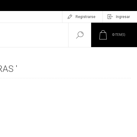
Registrarse
Ingresar
0
ITEM(S)
AS '