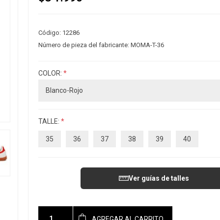
Código:
12286
Número de pieza del fabricante:
MOMA-T-36
COLOR:
*
TALLE:
*
35
36
37
38
39
40
Ver guías de talles
AGREGAR AL CARRITO