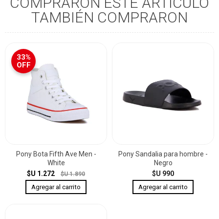
COMPRARON ESTE ARTÍCULO
TAMBIÉN COMPRARON
33%
OFF
Pony Bota Fifth Ave Men -
Pony Sandalia para hombre -
White
Negro
$U 1.272
$U 990
$U 1.890