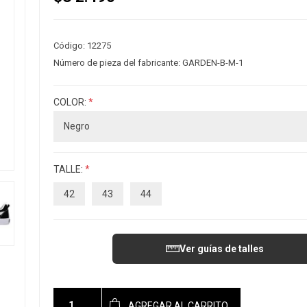
Código:
12275
Número de pieza del fabricante:
GARDEN-B-M-1
COLOR:
*
TALLE:
*
42
43
44
Ver guías de talles
AGREGAR AL CARRITO