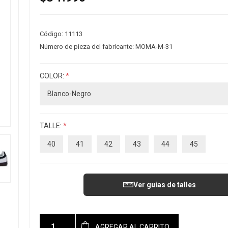
Código:
11113
Número de pieza del fabricante:
MOMA-M-31
COLOR:
*
TALLE:
*
40
41
42
43
44
45
Ver guías de talles
AGREGAR AL CARRITO