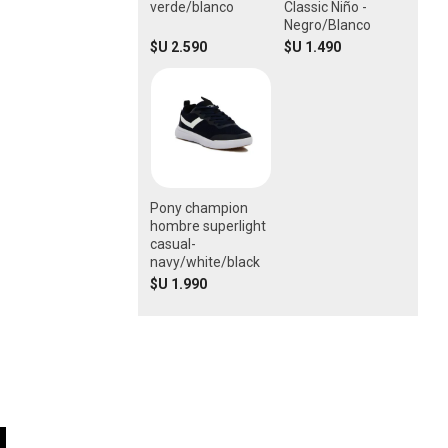
verde/blanco
Classic Niño -
Negro/Blanco
$U 2.590
$U 1.490
Pony champion
hombre superlight
casual-
navy/white/black
$U 1.990