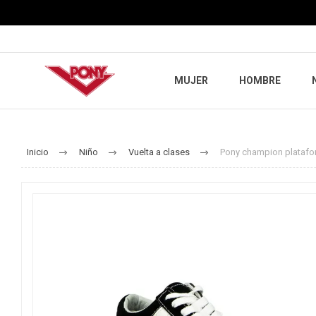
MUJER
HOMBRE
Inicio
Niño
Vuelta a clases
Pony champion platafor