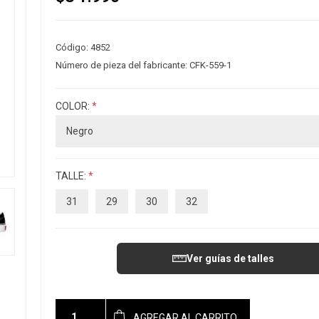
Código:
4852
Número de pieza del fabricante:
CFK-559-1
COLOR:
*
TALLE:
*
31
29
30
32
Ver guías de talles
AGREGAR AL CARRITO