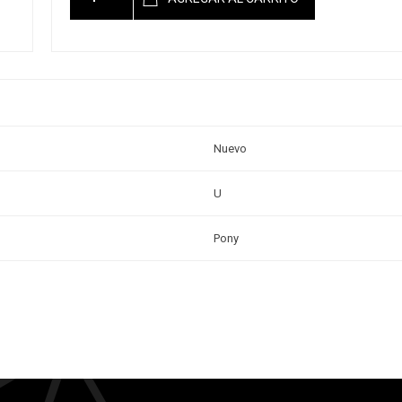
Nuevo
U
Pony