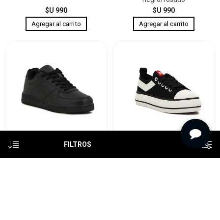
$U 990
$U 990
FILTROS
Pony calzado street Unisex -
Pony calzado plataforma
Negro/Negro
casual classic Niño - Negro
$U 1.590
$U 1.490