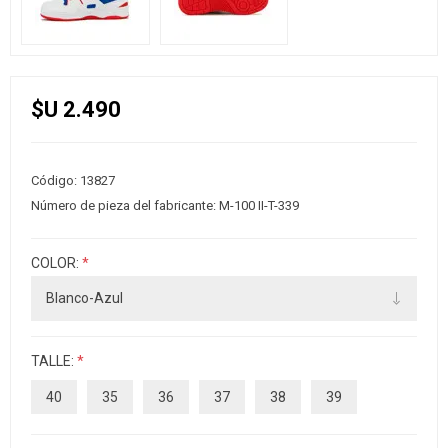
$U 2.490
Código:
13827
Número de pieza del fabricante:
M-100 II-T-339
COLOR:
*
TALLE:
*
40
35
36
37
38
39