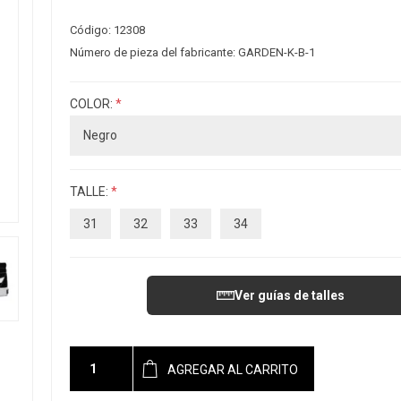
Código:
12308
Número de pieza del fabricante:
GARDEN-K-B-1
COLOR:
*
TALLE:
*
31
32
33
34
Ver guías de talles
AGREGAR AL CARRITO