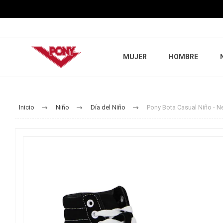
MUJER
HOMBRE
Inicio
Niño
Día del Niño
Pony Bota Casual Niño - N